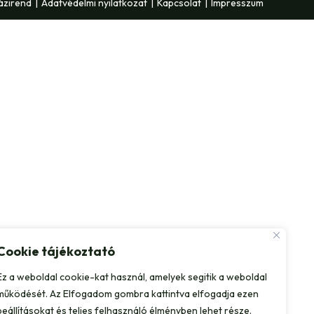
ázirend
Adatvédelmi nyilatkozat
Kapcsolat
Impresszum
Cookie tájékoztató
Ez a weboldal cookie-kat használ, amelyek segitik a weboldal
működését. Az Elfogadom gombra kattintva elfogadja ezen
beállításokat és teljes felhasználó élményben lehet része.