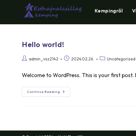
Skip
Kempingről
V
to
content
Hello world!
Post
Post
Post
admin_vsz2142
2024.02.26.
Uncategorized
author:
published:
category:
Welcome to WordPress. This is your first post. Ed
Hello
Continue Reading
World!