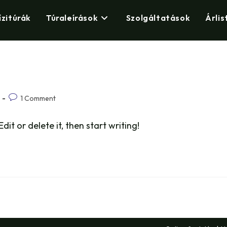
ízitúrák
Túraleírások
Szolgáltatások
Árlis
Post
1 Comment
comments:
it or delete it, then start writing!