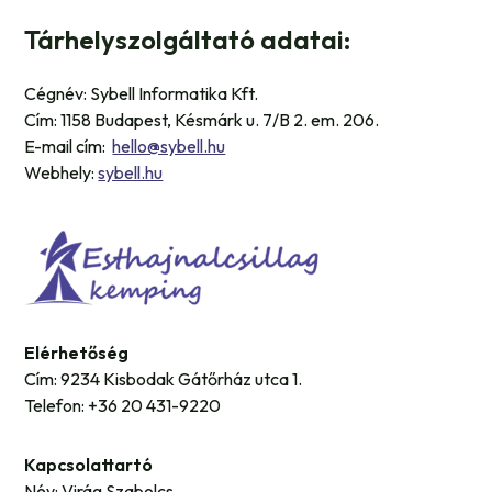
Tárhelyszolgáltató adatai:
Cégnév: Sybell Informatika Kft.
Cím: 1158 Budapest, Késmárk u. 7/B 2. em. 206.
E-mail cím:
hello@sybell.hu
Webhely:
sybell.hu
Elérhetőség
Cím: 9234 Kisbodak Gátőrház utca 1.
Telefon: +36 20 431-9220
Kapcsolattartó
Név: Virág Szabolcs