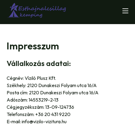
Skip
to
content
Impresszum
Vállalkozás adatai:
Cégnév: Víziló Plusz Kft.
Székhely: 2120 Dunakeszi Folyam utca 16/A
Posta cím: 2120 Dunakeszi Folyam utca 16/A
Adószám: 14553219-2-13
Cégjegyzékszám: 13-09-124736
Telefonszám: +36 20 431 9220
E-mail: info@vizilo-vizitura.hu