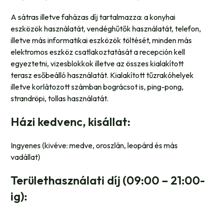
A sátras illetve faházas díj tartalmazza: a konyhai
eszközök használatát, vendéghűtők használatát, telefon,
illetve más informatikai eszközök töltését, minden más
elektromos eszköz csatlakoztatását a recepción kell
egyeztetni, vizesblokkok illetve az összes kialakított
terasz esőbeálló használatát. Kialakított tűzrakóhelyek
illetve korlátozott számban bográcsot is, ping-pong,
strandröpi, tollas használatát.
Házi kedvenc, kisállat:
Ingyenes (kivéve: medve, oroszlán, leopárd és más
vadállat)
Területhasználati díj (09:00 – 21:00-
ig):