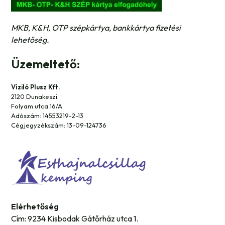
MKB, K&H, OTP szépkártya, bankkártya fizetési
lehetőség.
Üzemeltető:
Víziló Plusz Kft.
2120 Dunakeszi
Folyam utca 16/A
Adószám: 14553219-2-13
Cégjegyzékszám: 13-09-124736
Elérhetőség
Cím: 9234 Kisbodak Gátőrház utca 1.