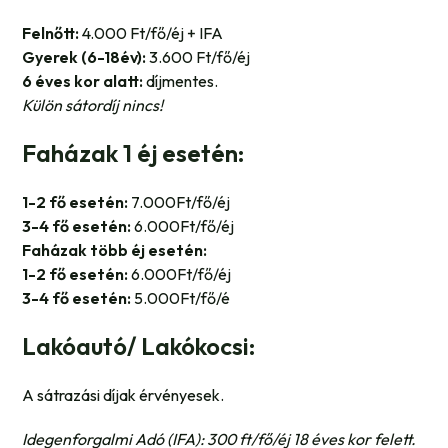
Felnőtt:
4.000 Ft/fő/éj + IFA
Gyerek (6-18év):
3.600 Ft/fő/éj
6 éves kor alatt:
díjmentes.
Külön sátordíj nincs!
Faházak 1 éj esetén:
1-2 fő esetén:
7.000Ft/fő/éj
3-4 fő esetén:
6.000Ft/fő/éj
Faházak több éj esetén:
1-2 fő esetén:
6.000Ft/fő/éj
3-4 fő esetén:
5.000Ft/fő/é
Lakóautó/ Lakókocsi:
A sátrazási díjak érvényesek.
Idegenforgalmi Adó (IFA): 300 ft/fő/éj 18 éves kor felett.