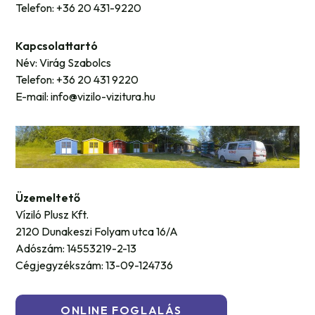
Telefon: +36 20 431-9220
Kapcsolattartó
Név: Virág Szabolcs
Telefon: +36 20 431 9220
E-mail: info@vizilo-vizitura.hu
Üzemeltető
Víziló Plusz Kft.
2120 Dunakeszi Folyam utca 16/A
Adószám: 14553219-2-13
Cégjegyzékszám: 13-09-124736
ONLINE FOGLALÁS