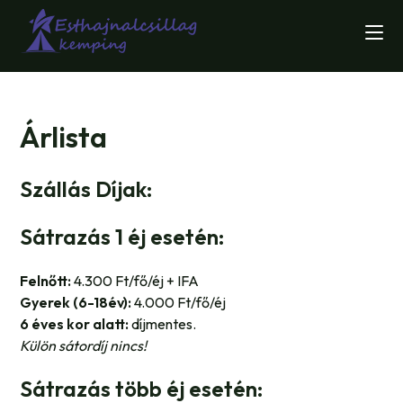
Skip
to
content
Árlista
Szállás Díjak:
Sátrazás 1 éj esetén:
Felnőtt:
4.300 Ft/fő/éj + IFA
Gyerek (6-18év):
4.000 Ft/fő/éj
6 éves kor alatt:
díjmentes.
Külön sátordíj nincs!
Sátrazás több éj esetén: