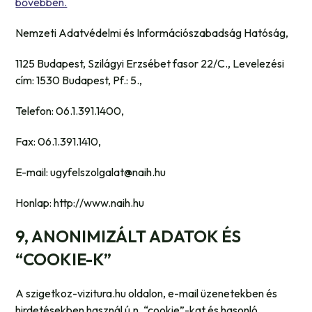
bővebben.
Nemzeti Adatvédelmi és Információszabadság Hatóság,
1125 Budapest, Szilágyi Erzsébet fasor 22/C., Levelezési
cím: 1530 Budapest, Pf.: 5.,
Telefon: 06.1.391.1400,
Fax: 06.1.391.1410,
E-mail: ugyfelszolgalat@naih.hu
Honlap: http://www.naih.hu
9, ANONIMIZÁLT ADATOK
ÉS
“COOKIE-K”
A szigetkoz-vizitura.hu oldalon, e-mail üzenetekben és
hirdetésekben használ ú.n. “cookie”-kat és hasonló