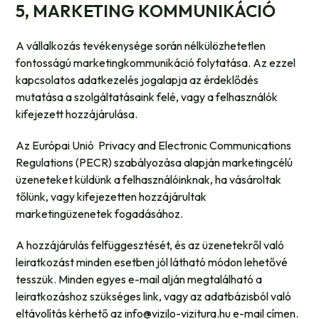
5, MARKETING KOMMUNIKÁCIÓ
A vállalkozás tevékenysége során nélkülözhetetlen
fontosságú marketingkommunikáció folytatása. Az ezzel
kapcsolatos adatkezelés jogalapja az érdeklődés
mutatása a szolgáltatásaink felé, vagy a felhasználók
kifejezett hozzájárulása.
Az Európai Unió Privacy and Electronic Communications
Regulations (PECR) szabályozása alapján marketingcélú
üzeneteket küldünk a felhasználóinknak, ha vásároltak
tőlünk, vagy kifejezetten hozzájárultak
marketingüzenetek fogadásához.
A hozzájárulás felfüggesztését, és az üzenetekről való
leiratkozást minden esetben jól látható módon lehetővé
tesszük. Minden egyes e-mail alján megtalálható a
leiratkozáshoz szükséges link, vagy az adatbázisból való
eltávolítás kérhető az info@vizilo-vizitura.hu e-mail címen.