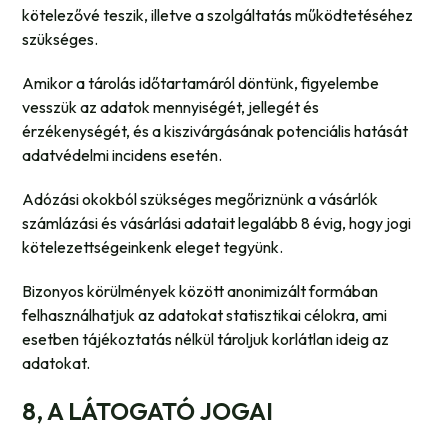
kötelezővé teszik, illetve a szolgáltatás működtetéséhez
szükséges.
Amikor a tárolás időtartamáról döntünk, figyelembe
vesszük az adatok mennyiségét, jellegét és
érzékenységét, és a kiszivárgásának potenciális hatását
adatvédelmi incidens esetén.
Adózási okokból szükséges megőriznünk a vásárlók
számlázási és vásárlási adatait legalább 8 évig, hogy jogi
kötelezettségeinkenk eleget tegyünk.
Bizonyos körülmények között anonimizált formában
felhasználhatjuk az adatokat statisztikai célokra, ami
esetben tájékoztatás nélkül tároljuk korlátlan ideig az
adatokat.
8, A LÁTOGATÓ JOGAI