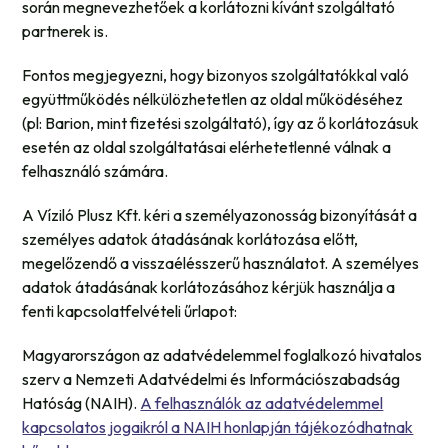
során megnevezhetőek a korlátozni kívánt szolgáltató
partnerek is.
Fontos megjegyezni, hogy bizonyos szolgáltatókkal való
együttműködés nélkülözhetetlen az oldal működéséhez
(pl: Barion, mint fizetési szolgáltató), így az ő korlátozásuk
esetén az oldal szolgáltatásai elérhetetlenné válnak a
felhasználó számára.
A Víziló Plusz Kft. kéri a személyazonosság bizonyítását a
személyes adatok átadásának korlátozása előtt,
megelőzendő a visszaélésszerű használatot. A személyes
adatok átadásának korlátozásához kérjük használja a
fenti kapcsolatfelvételi űrlapot:
Magyarországon az adatvédelemmel foglalkozó hivatalos
szerv a Nemzeti Adatvédelmi és Információszabadság
Hatóság (NAIH).
A felhasználók az adatvédelemmel
kapcsolatos jogaikról a NAIH honlapján tájékozódhatnak