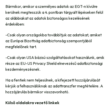
Bármikor, amikor a személyes adatok az EGT-n kívülre
kerülnek megtesszük a 4. pontban tárgyalt lépéseken felül
az alábbiakat az adatok biztonságos kezelésének
érdekében:
-Csak olyan országokba továbbítjuk az adatokat, amiket
az Európai Bizottság adatbiztonság szempontjából
megfelelőnek tart.
-Csak olyan USA bázisú szolgáltatásokat használunk, amik
része az EU-US Privacy Shield elnevezésű adatbiztonsági
kezdeményezésnek.
Ha a fentiek nem teljesülnek, a kifejezett hozzájárulását
kérjük a felhasználóknak az adattranszfer megtételére. A
hozzájárulás bármikor visszavonható.
Külső oldalakra vezető linkek