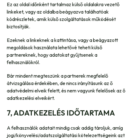
Ez az oldal időnként tartalmaz külső oldalakra vezető
linkeket, vagy az oldalba beágyazva találhatóak
kódrészletek, amik külső szolgáltatások működését
biztosítják.
Ezeknek a linkeknek a kattintása, vagy a beágyazott
megoldások használata lehetővé teheti külső
partnereknek, hogy adatokat gyűjtsenek a
felhasználókról.
Bár mindent megteszünk a partnerek megfelelő
átvizsgálása érdekében, de nincs irányításunk az ő
adatvédelmi elveik felett, és nem vagyunk felelősek az ő
adatkezelési elveikért.
7, ADATKEZELÉS IDŐTARTAMA
A felhasználók adatait mindig csak addig tároljuk, amíg
jogi/könyvelési/adatszolgáltatási kötelezettségeink azt