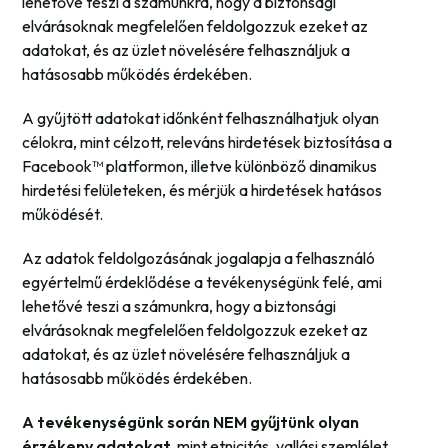
lehetővé teszi a számunkra, hogy a biztonsági
elvárásoknak megfelelően feldolgozzuk ezeket az
adatokat, és az üzlet növelésére felhasználjuk a
hatásosabb működés érdekében.
A gyűjtött adatokat időnként felhasználhatjuk olyan
célokra, mint célzott, releváns hirdetések biztosítása a
Facebook™ platformon, illetve különböző dinamikus
hirdetési felületeken, és mérjük a hirdetések hatásos
működését.
Az adatok feldolgozásának jogalapja a felhasználó
egyértelmű érdeklődése a tevékenységünk felé, ami
lehetővé teszi a számunkra, hogy a biztonsági
elvárásoknak megfelelően feldolgozzuk ezeket az
adatokat, és az üzlet növelésére felhasználjuk a
hatásosabb működés érdekében.
A tevékenységünk során NEM gyűjtünk olyan
érzékeny adatokat,
mint etnicitás, vallási szemlélet,