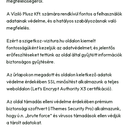
megfelelőségéről.
A Víziló Plusz Kft. számára rendkívül fontos a felhasználók
adatainak védelme, és a hatályos szabályozásnak való
megfelelés.
Ezért a szigetkoz-vizitura.hu oldalon kiemelt
fontosságúként kezeljük az adatvédelmet, és jelentős
erőfeszítéseket tettünk az oldal által gyűjtött információk
biztonságos gyűjtésére.
Az űrlapokon megadott és oldalon keletkező adatok
védelme érdekében SSL minősítést alkalmazunk a teljes
weboldalon (Let’s Encrypt Authority X3 certifikáció).
Az oldal támadás elleni védelme érdekében prémium
biztonsági szoftvert (iThemes Security Pro) alkalmazunk,
hogy ú.n. „brute force” és vírusos támadások ellen védjük
a tárolt adatokat.