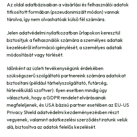
Az oldal adatbázisaiban a vásárlási és felhasználói adatok
titkosított formában (pszeudonimizált módon) vannak
tárolva, így nem olvashatóak külső fél számára.
Jelen adatvédelmi nyilatkozatban űrlapokon keresztül
biztosítjuk a felhasználók számára a személyes adataik
kezeléséről információ igénylését, a személyes adataik
módosítását vagy törlését.
Időnként az üzleti tevékenységünk érdekében
szükségszerű szolgáltató partnereink számára adatokat
biztosítani (például tárhelyszolgáltató, futárcég,
hírlevélküldő szoftver). Ilyen esetben mindig úgy
választunk, hogy a GDPR rendelet elvárásainak
megfeleljenek, és USA bázisú partner esetében az EU-US
Privacy Shield adatvédelmi kezdeményezésben részt
vegyenek, valamint adatkezelési szerződést iratunk velük
alá, biztosítva az adatok felelős kezelését.