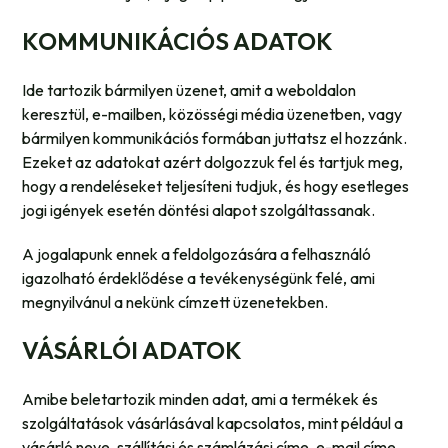
KOMMUNIKÁCIÓS ADATOK
Ide tartozik bármilyen üzenet, amit a weboldalon
keresztül, e-mailben, közösségi média üzenetben, vagy
bármilyen kommunikációs formában juttatsz el hozzánk.
Ezeket az adatokat azért dolgozzuk fel és tartjuk meg,
hogy a rendeléseket teljesíteni tudjuk, és hogy esetleges
jogi igények esetén döntési alapot szolgáltassanak.
A jogalapunk ennek a feldolgozására a felhasználó
igazolható érdeklődése a tevékenységünk felé, ami
megnyilvánul a nekünk címzett üzenetekben.
VÁSÁRLÓI ADATOK
Amibe beletartozik minden adat, ami a termékek és
szolgáltatások vásárlásával kapcsolatos, mint például a
vásárló neve, szállítási és számlázási címe, e-mail címe,