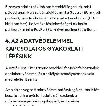
Bizonyos adatokat külső partnerektől fogadunk, mint
például analitikai szolgáltatóktól, mint a Google (EU-n kívüli
partner), hirdetési hálózatoktól, mint a Facebook™ (EU-n
kívüli partner), illetve fizetési lehetőséget biztosító
partnerek, mint a PayPal (EU-n kívüli partner) és a Barion.
4, AZ ADATVÉDELEMMEL
KAPCSOLATOS GYAKORLATI
LÉPÉSINK
A Víziló Plusz Kft. számára rendkívül fontos a felhasználók
adatainak védelme, és a hatályos szabályozásnak való
megfelelés. Ezért a
Az oldalon végzett adatvédelmi hatásvizsgálat után listát
készítettünk a gyűjtött adatokról, azoknak a
szükségességéről és jogalapjáról, és törvényi