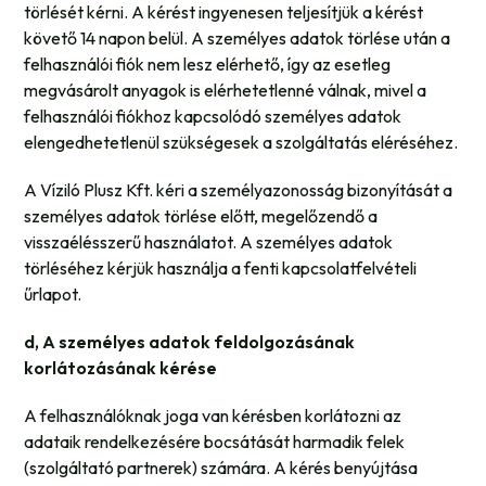
törlését kérni. A kérést ingyenesen teljesítjük a kérést
követő 14 napon belül. A személyes adatok törlése után a
felhasználói fiók nem lesz elérhető, így az esetleg
megvásárolt anyagok is elérhetetlenné válnak, mivel a
felhasználói fiókhoz kapcsolódó személyes adatok
elengedhetetlenül szükségesek a szolgáltatás eléréséhez.
A Víziló Plusz Kft. kéri a személyazonosság bizonyítását a
személyes adatok törlése előtt, megelőzendő a
visszaélésszerű használatot. A személyes adatok
törléséhez kérjük használja a fenti kapcsolatfelvételi
űrlapot.
d, A személyes adatok feldolgozásának
korlátozásának kérése
A felhasználóknak joga van kérésben korlátozni az
adataik rendelkezésére bocsátását harmadik felek
(szolgáltató partnerek) számára. A kérés benyújtása